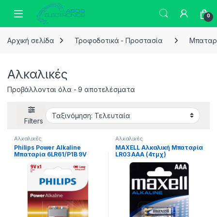
Skip to navigation
Skip to content
0
Αρχική σελίδα
Τροφοδοτικά - Προστασία
Μπαταρ
Αλκαλικές
Sorted by latest
Προβάλλονται όλα - 9 αποτελέσματα
Filters
Αλκαλικές
Αλκαλικές
Philips Power Alkaline
MAXELL Αλκαλική Μπαταρία
Μπαταρία 6LR61/P1B 9V
LR03 AAA (4τμχ)
(1τμχ)