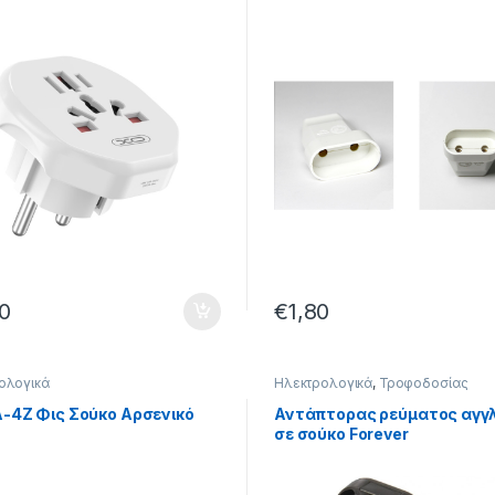
υ
0
€
1,80
ολογικά
Ηλεκτρολογικά
,
Τροφοδοσίας
-4Z Φις Σούκο Αρσενικό
Αντάπτορας ρεύματος αγγλ
σε σούκο Forever