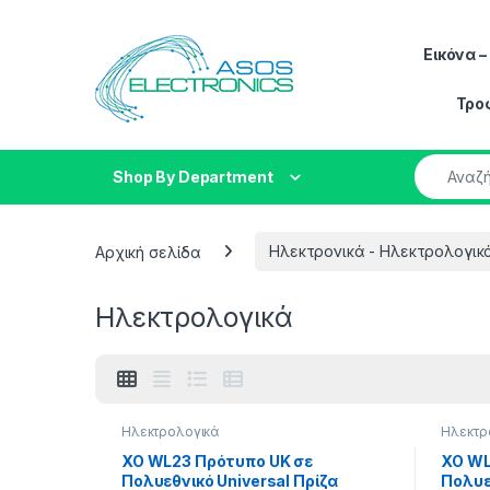
Skip to navigation
Skip to content
Εικόνα 
Τρο
Search fo
Shop By Department
Αρχική σελίδα
Ηλεκτρονικά - Ηλεκτρολογικ
Ηλεκτρολογικά
Ηλεκτρολογικά
Ηλεκτρ
XO WL23 Πρότυπο UK σε
XO WL
Πολυεθνικό Universal Πρίζα
Πολυε