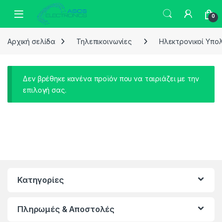
Skip to navigation
Skip to content
0
Αρχική σελίδα
Τηλεπικοινωνίες
Ηλεκτρονικοί Υπο
Δεν βρέθηκε κανένα προϊόν που να ταιριάζει με την
επιλογή σας.
Κατηγορίες
Πληρωμές & Αποστολές