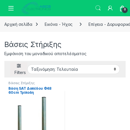
Skip to navigation
Skip to content
0
Αρχική σελίδα
Εικόνα - Ήχος
Επίγεια - Δορυφορικ
Βάσεις Στήριξης
Εμφάνιση του μοναδικού αποτελέσματος
Filters
Βάσεις Στήριξης
Βάση SAT Δαπέδου Φ48
60cm Τρίποδη