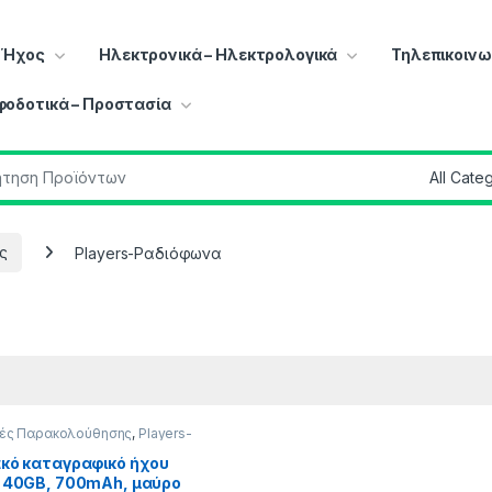
– Ήχος
Ηλεκτρονικά – Ηλεκτρολογικά
Τηλεπικοινω
φοδοτικά – Προστασία
r:
ς
Players-Ραδιόφωνα
ές Παρακολούθησης
,
Players-
φωνα
κό καταγραφικό ήχου
 40GB, 700mAh, μαύρο