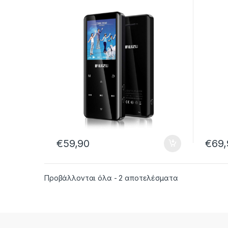
μαύρο
€
59,90
€
69,
Sorted by lates
Προβάλλονται όλα - 2 αποτελέσματα