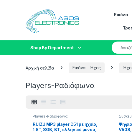
Skip to navigation
Skip to content
Εικόνα 
Τρο
Search fo
Shop By Department
Αρχική σελίδα
Εικόνα - Ήχος
Ήχο
Players-Ραδιόφωνα
Players-Ραδιόφωνα
Συσκευ
Ραδιό
RUIZU MP3 player D51 με ηχείο,
Ψηφια
1.8″, 8GB, BT, ελληνικό μενού,
V508,