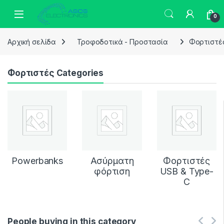
Skip to navigation
Skip to content
0
Αρχική σελίδα
Τροφοδοτικά - Προστασία
Φορτιστέ
Φορτιστές Categories
Powerbanks
Ασύρματη
Φορτιστές
φόρτιση
USB & Type-
C
People buying in this category