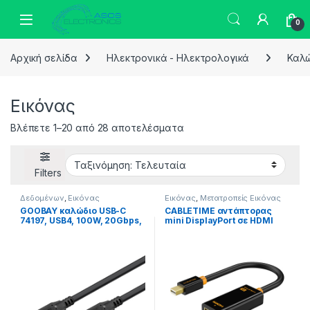
Skip to navigation
Skip to content
0
Αρχική σελίδα
Ηλεκτρονικά - Ηλεκτρολογικά
Καλώ
Εικόνας
Sorted by latest
Βλέπετε 1–20 από 28 αποτελέσματα
Filters
Δεδομένων
,
Εικόνας
Εικόνας
,
Μετατροπείς Εικόνας
GOOBAY καλώδιο USB-C
CABLETIME αντάπτορας
74197, USB4, 100W, 20Gbps,
mini DisplayPort σε HDMI
4K/60Hz, 2m, μαύρο
CT-AV589-02G4K, 4K/30Hz,
μαύρος