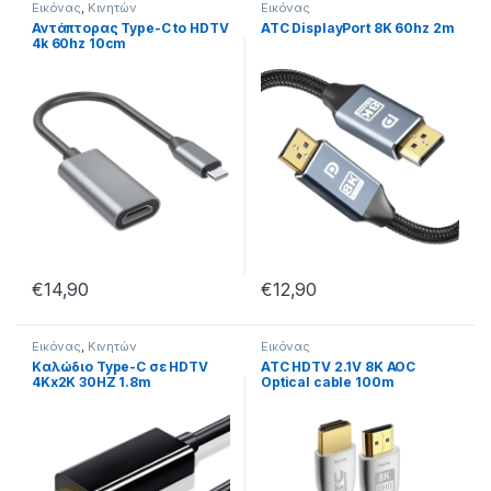
Εικόνας
,
Κινητών
Εικόνας
Αντάπτορας Type-C to HDTV
ATC DisplayPort 8K 60hz 2m
4k 60hz 10cm
€
14,90
€
12,90
Εικόνας
,
Κινητών
Εικόνας
Καλώδιο Type-C σε HDTV
ATC HDTV 2.1V 8K AOC
4Kx2K 30HZ 1.8m
Optical cable 100m