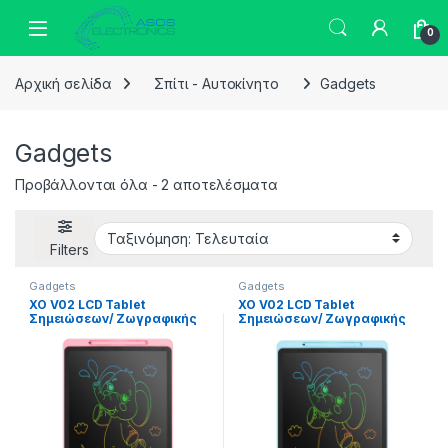
Skip to navigation
Skip to content
0
Αρχική σελίδα
Σπίτι - Αυτοκίνητο
Gadgets
Gadgets
Sorted by latest
Προβάλλονται όλα - 2 αποτελέσματα
Filters
Gadgets
Gadgets
XO V02 LCD Tablet
XO V02 LCD Tablet
Σημειώσεων/ Ζωγραφικής
Σημειώσεων/ Ζωγραφικής
16″ (Ροζ)
16″ (Μπλε)