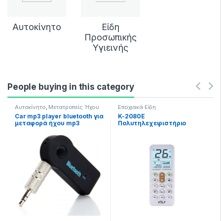
Αυτοκίνητο
Είδη
Προσωπικής
Υγιεινής
People buying in this category
Αυτοκίνητο
,
Μετατροπείς Ήχου
Εποχιακά Είδη
Car mp3 player bluetooth για
K-2080E
μεταφορά ήχου mp3
Πολυτηλεχειριστήριο
κλιματιστικών